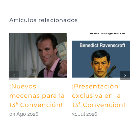
Artículos relacionados
¡Nuevos
¡Presentación
¡
mecenas para la
exclusiva en la
m
13ª Convención!
13ª Convención!
¡
03 Ago 2026
31 Jul 2026
2