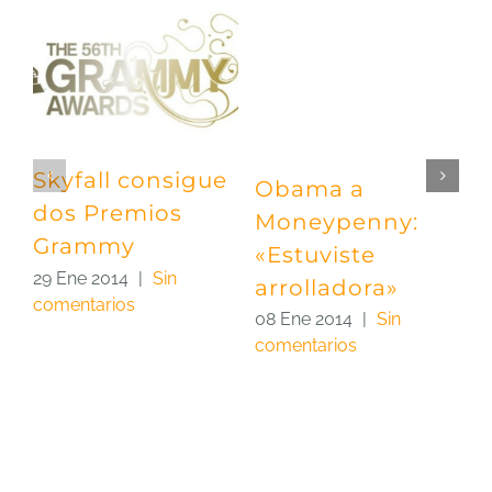
Skyfall consigue
Obama a
P
dos Premios
Moneypenny:
«
Grammy
«Estuviste
e
29 Ene 2014
|
Sin
arrolladora»
C
comentarios
m
08 Ene 2014
|
Sin
comentarios
0
c