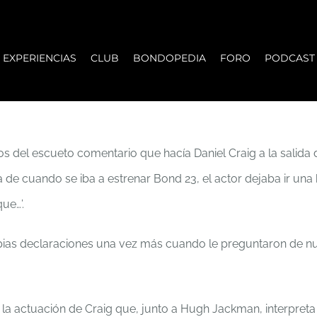
EXPERIENCIAS
CLUB
BONDOPEDIA
FORO
PODCAST
del escueto comentario que hacía Daniel Craig a la salida 
 de cuando se iba a estrenar Bond 23, el actor dejaba ir una
ue…’.
ias declaraciones una vez más cuando le preguntaron de nuev
a la actuación de Craig que, junto a Hugh Jackman, interpret