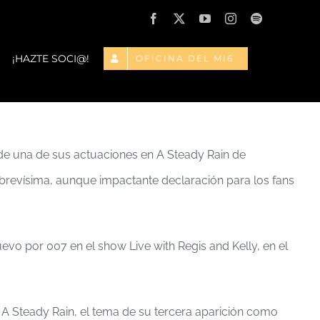
Facebook
X
YouTube
Instagram
Spotify
¡HAZTE SOCI@!
OFICINA DEL MI6
de una de sus actuaciones en A Steady Rain de
 brevísima, aunque impactante declaración para los fans
o por 007 en el show Live with Regis and Kelly, en el
a A Steady Rain, el tema de su tercera aparición como