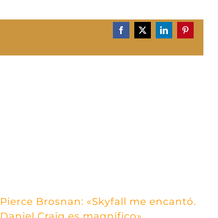
Facebook
X
LinkedIn
Pinterest
Pierce Brosnan: «Skyfall me encantó.
Daniel Craig es magnífico»