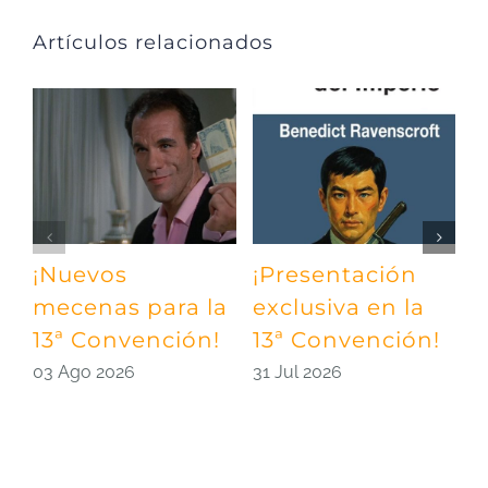
Artículos relacionados
¡Nuevos
¡Presentación
¡
mecenas para la
exclusiva en la
m
13ª Convención!
13ª Convención!
¡
03 Ago 2026
31 Jul 2026
2