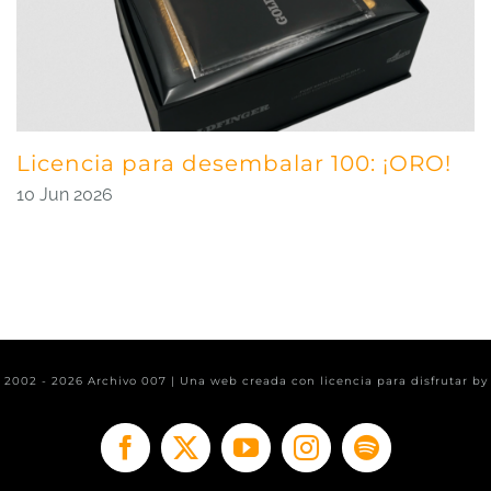
Licencia para desembalar 100: ¡ORO!
10 Jun 2026
t 2002 -
2026 Archivo 007 | Una web creada con licencia para disfrutar b
Facebook
X
YouTube
Instagram
Spotify