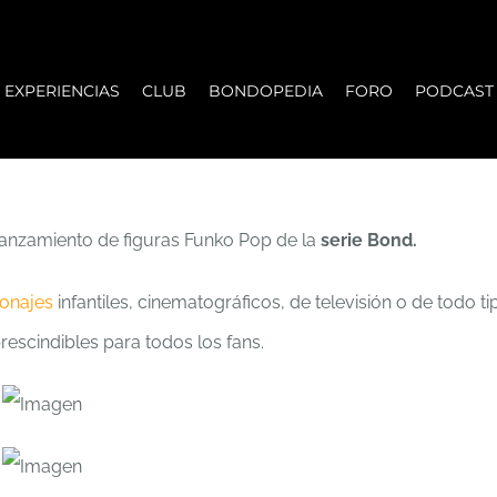
EXPERIENCIAS
CLUB
BONDOPEDIA
FORO
PODCAST
lanzamiento de figuras Funko Pop de la
serie Bond.
sonajes
infantiles, cinematográficos, de televisión o de todo
rescindibles para todos los fans.