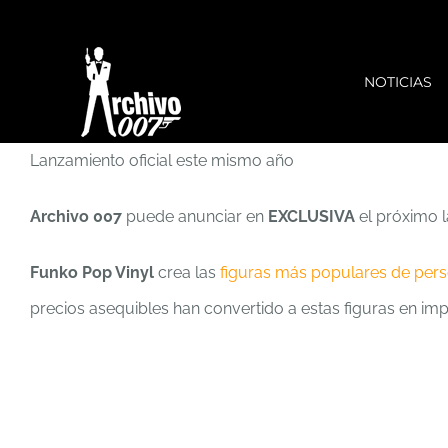
Saltar
al
NOTICIAS
contenido
Lanzamiento oficial este mismo año
Archivo 007
puede anunciar en
EXCLUSIVA
el próximo 
Funko Pop Vinyl
crea las
figuras más populares de per
precios asequibles han convertido a estas figuras en imp