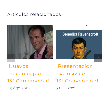
Artículos relacionados
¡Nuevos
¡Presentación
¡
mecenas para la
exclusiva en la
m
13ª Convención!
13ª Convención!
¡
03 Ago 2026
31 Jul 2026
2