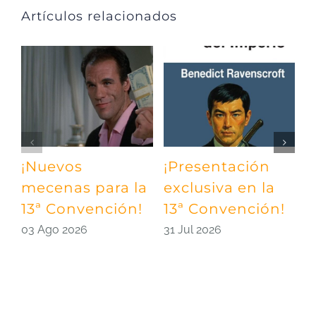
Artículos relacionados
¡Nuevos
¡Presentación
¡
mecenas para la
exclusiva en la
m
13ª Convención!
13ª Convención!
¡
03 Ago 2026
31 Jul 2026
2