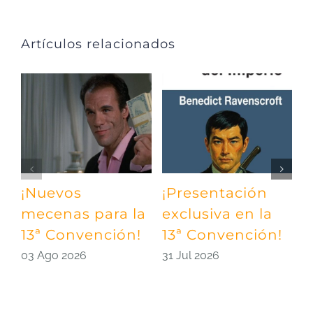
Artículos relacionados
¡Nuevos
¡Presentación
¡
mecenas para la
exclusiva en la
m
13ª Convención!
13ª Convención!
¡
03 Ago 2026
31 Jul 2026
2