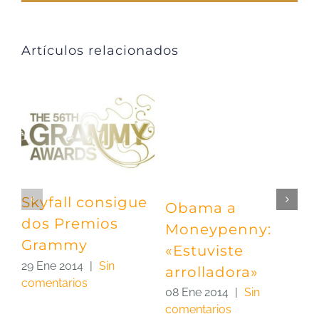
Artículos relacionados
Skyfall consigue
Obama a
P
dos Premios
Moneypenny:
«
Grammy
«Estuviste
e
29 Ene 2014
|
Sin
arrolladora»
C
comentarios
m
08 Ene 2014
|
Sin
comentarios
0