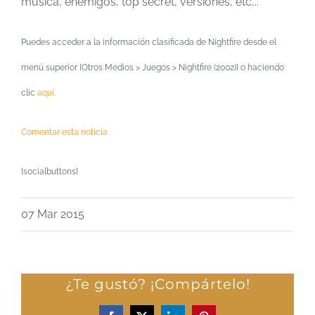
música, enemigos, top secret, versiones, etc,..
Puedes acceder a la información clasificada de Nightfire desde el
menú superior [Otros Medios > Juegos > Nightfire (2002)] o haciendo
clic
aquí
.
Comentar esta noticia
{socialbuttons}
07 Mar 2015
¿Te gustó? ¡Compártelo!