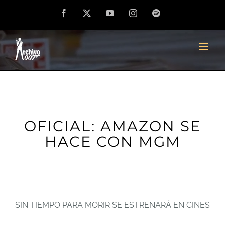
Saltar
Facebook
X
YouTube
Instagram
Spotify
al
contenido
OFICIAL: AMAZON SE
HACE CON MGM
SIN TIEMPO PARA MORIR SE ESTRENARÁ EN CINES