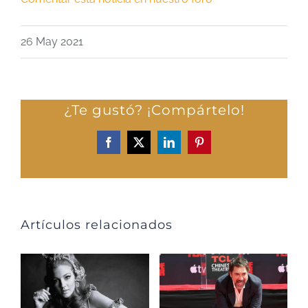
26 May 2021
¿Te gustó? ¡Compártelo!
Facebook
X
LinkedIn
Pinterest
Artículos relacionados