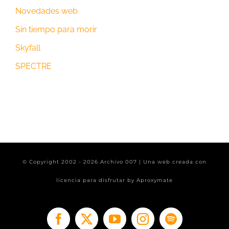
Novedades web
Sin tiempo para morir
Skyfall
SPECTRE
© Copyright 2002 -
2026 Archivo 007 | Una web creada con
licencia para disfrutar by
Aproxymate
Facebook
X
YouTube
Instagram
Spotify