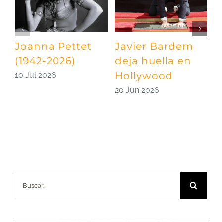
Joanna Pettet
Javier Bardem
U
(1942-2026)
deja huella en
p
Hollywood
S
10 Jul 2026
20 Jun 2026
0
Buscar: