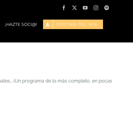
Facebook
X
YouTube
Instagram
Spotify
¡HAZTE SOCI@!
OFICINA DEL MI6
, debates… ¡Un programa de lo más completo, en pocas