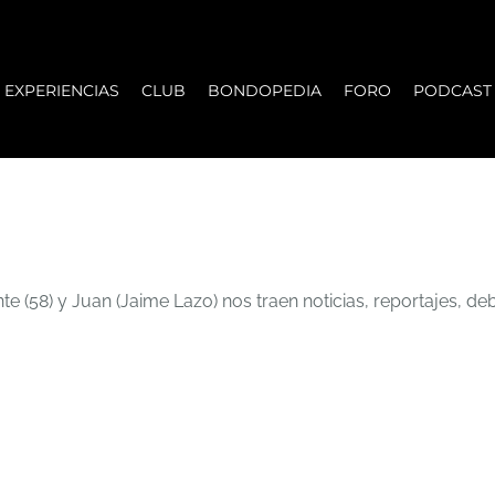
EXPERIENCIAS
CLUB
BONDOPEDIA
FORO
PODCAST
ente (58) y Juan (Jaime Lazo) nos traen noticias, reportajes