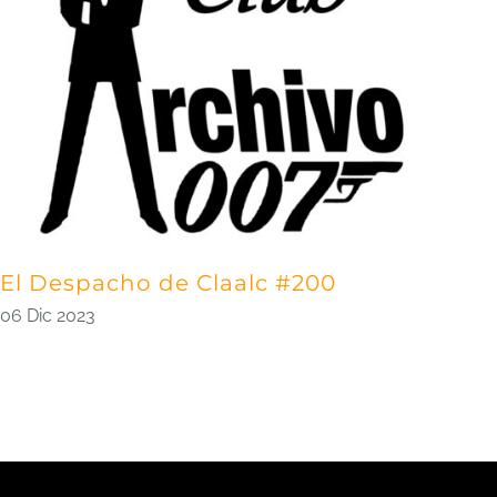
El Despacho de Claalc #200
D
l
06 Dic 2023
2