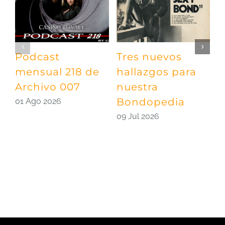
Podcast
Tres nuevos
P
mensual 218 de
hallazgos para
m
Archivo 007
nuestra
A
Bondopedia
E
01 Ago 2026
09 Jul 2026
0