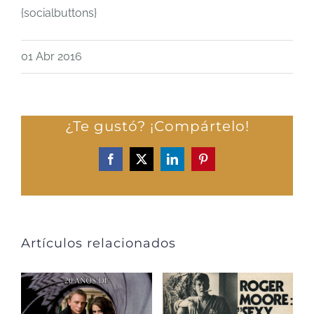
{socialbuttons}
01 Abr 2016
¿Te gustó? ¡Compártelo!
Facebook
X
LinkedIn
Pinterest
Artículos relacionados