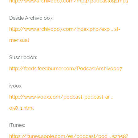
http://www.archivo007.com/mp3/podcast091.mp3
Desde Archivo 007:
http://www.archivo007.com/index.php/exp … st-
mensual
Suscripción:
http://feeds.feedburner.com/PodcastArchivo007
ivoox:
http://www.ivoox.com/podcast-podcast-ar …
058_1.html
iTunes:
https://itunes.apple.com/es/podcast/pod … 52358?