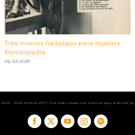
Tres nuevos hallazgos para nuestra
Bondopedia
09 Jul 2026
t 2002 -
2026 Archivo 007 | Una web creada con licencia para disfrutar b
Facebook
X
YouTube
Instagram
Spotify