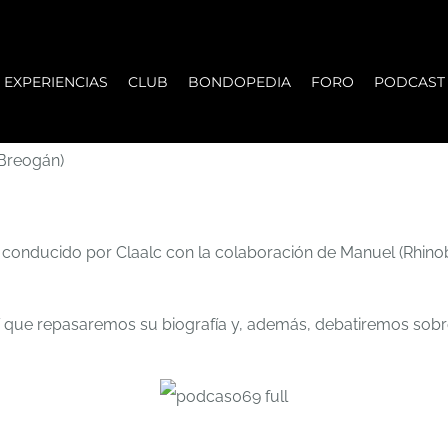
EXPERIENCIAS
CLUB
BONDOPEDIA
FORO
PODCAST
(Breogán)
onducido por Claalc con la colaboración de Manuel (Rhinobo
í que repasaremos su biografía y, además, debatiremos sobr