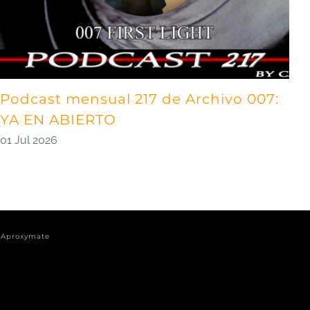
Podcast mensual 217 de Archivo 007:
P
YA EN ABIERTO
0
01 Jul 2026
y
Aproxymate