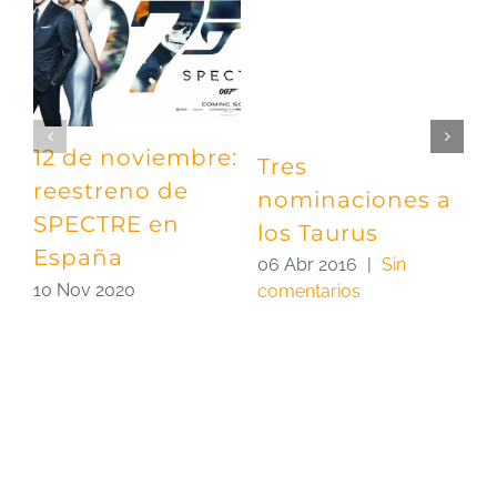
12 de noviembre:
Tres
¡
reestreno de
nominaciones a
e
SPECTRE en
los Taurus
2
España
c
06 Abr 2016
|
Sin
10 Nov 2020
comentarios