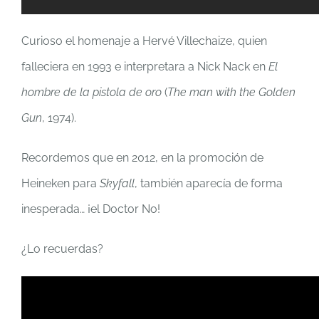
Curioso el homenaje a Hervé Villechaize, quien
falleciera en 1993 e interpretara a Nick Nack en
El
hombre de la pistola de oro
(
The man with the Golden
Gun
, 1974).
Recordemos que en 2012, en la promoción de
Heineken para
Skyfall
, también aparecía de forma
inesperada… ¡el Doctor No!
¿Lo recuerdas?