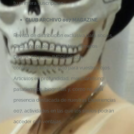
tu primera suscripción.
CLUB ARCHIVO 007 MAGAZINE
Revista de distribución exclusiva para socios.
Cada año publicaremos tres números
DIGITALES y uno IMPRESO con
contenidos inéditos sólo para vuestros ojos.
Artículos en profundidad, merchandising,
pasatiempos, biografías y, como no, una
presencia destacada de nuestras Experiencias
007, actividades en las que los socios podrán
acceder con ventajas.