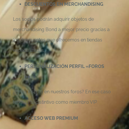
DESCUENTOS EN MERCHANDISING
Los socios podrán adquirir objetos de
merchandising Bond a mejor precio gracias a
los descuentos que ofrecemos en tiendas
especializadas.
PERSONALIZACIÓN PERFIL «FOROS
007»
¿Estás inscrito en nuestros foros? En ese caso
tendrás tu distintivo como miembro VIP.
ACCESO WEB PREMIUM