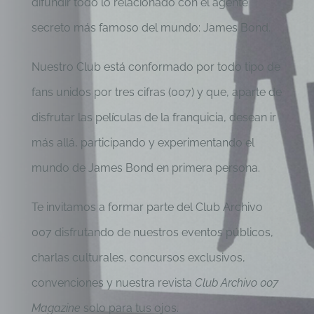
difundir todo lo relacionado con el agente
secreto más famoso del mundo: James Bond.
Nuestro Club está conformado por todo tipo de
fans unidos por tres cifras (007) y que, aparte de
disfrutar las películas de la franquicia, desean ir
más allá, participando y experimentando el
mundo de James Bond en primera persona.
Te invitamos a formar parte del Club Archivo
007 disfrutando de nuestros eventos públicos,
charlas culturales, concursos exclusivos,
convenciones y nuestra revista
Club Archivo 007
Magazine
solo para tus ojos.