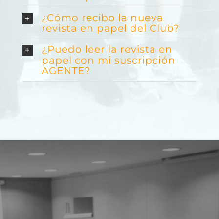
¿Cómo recibo la nueva
revista en papel del Club?
¿Puedo leer la revista en
papel con mi suscripción
AGENTE?