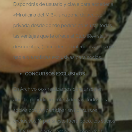
Dispondrás de usuario y clave para acceder a
«Mi oficina del MI6», una zona de acceso
privada desde donde podrás consultar todas
las ventajas que te ofrece el Club (Revista,
descuentos,…), acceder a contenidos antes que
nadie o a noticias exclusivas para socios.
CONCURSOS EXCLUSIVOS
En Archivo 007 realizamos concursos en
abierto periódicamente. Además, todos los
socios podrán participar en concursos
exclusivos. Y, por si esto fuera poco, los socios
AGENTE 00 participarán en 12 concursos