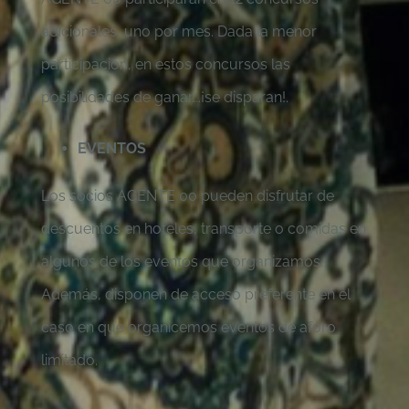
adicionales, uno por mes. Dada la menor
participación, en estos concursos las
posibilidades de ganar….¡se disparan!.
EVENTOS
Los socios AGENTE 00 pueden disfrutar de
descuentos en hoteles, transporte o comidas en
algunos de los eventos que organizamos.
Además, disponen de acceso preferente en el
caso en que organicemos eventos de aforo
limitado.