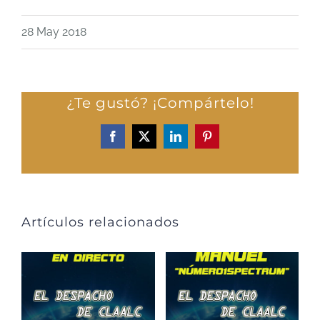
28 May 2018
¿Te gustó? ¡Compártelo!
Facebook
X
LinkedIn
Pinterest
Artículos relacionados