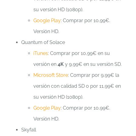
su versión HD (1080p).
Google Play
: Comprar por 10,99€.
Versión HD.
Quantum of Solace
iTunes
: Comprar por 10,99€ en su
versión en
4K
y 9,99€ en su versión SD.
Microsoft Store
: Comprar por 9,99€ la
versión con calidad SD o por 11,99€ en
su versión HD (1080p).
Google Play
: Comprar por 10,99€.
Versión HD.
Skyfall