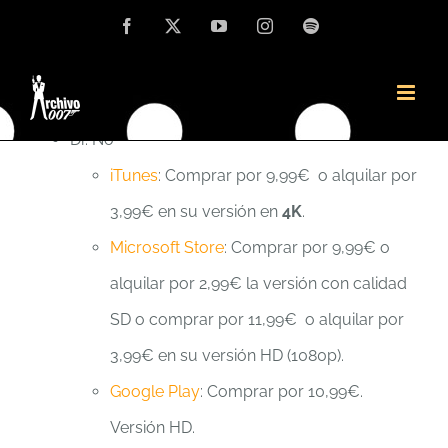
Saltar
Facebook
X
YouTube
Instagram
Spotify
Encuentra a Bond en la nube.
al
Películas
contenido
Dr. No
iTunes
: Comprar por 9,99€ o alquilar por
3,99€ en su versión en
4K
.
Microsoft Store
: Comprar por 9,99€ o
alquilar por 2,99€ la versión con calidad
SD o comprar por 11,99€ o alquilar por
3,99€ en su versión HD (1080p).
Google Play
: Comprar por 10,99€.
Versión HD.