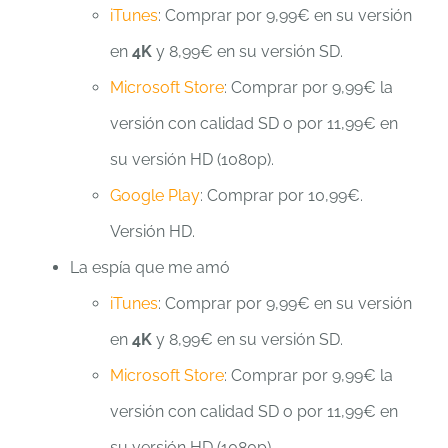
iTunes
: Comprar por 9,99€ en su versión
en
4K
y 8,99€ en su versión SD.
Microsoft Store
: Comprar por 9,99€ la
versión con calidad SD o por 11,99€ en
su versión HD (1080p).
Google Play
: Comprar por 10,99€.
Versión HD.
La espía que me amó
iTunes
: Comprar por 9,99€ en su versión
en
4K
y 8,99€ en su versión SD.
Microsoft Store
: Comprar por 9,99€ la
versión con calidad SD o por 11,99€ en
su versión HD (1080p).