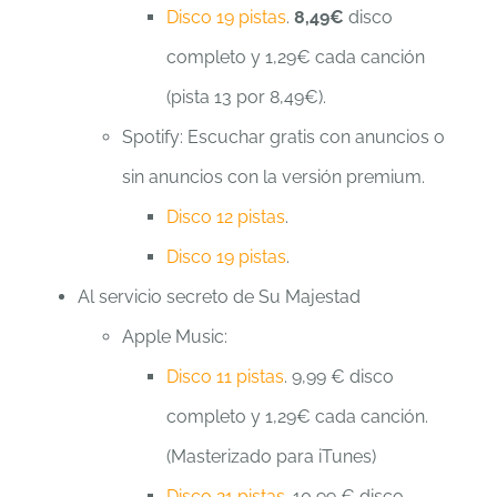
Disco 19 pistas
.
8,49€
disco
completo y 1,29€ cada canción
(pista 13 por 8,49€).
Spotify: Escuchar gratis con anuncios o
sin anuncios con la versión premium.
Disco 12 pistas
.
Disco 19 pistas
.
Al servicio secreto de Su Majestad
Apple Music:
Disco 11 pistas
. 9,99 € disco
completo y 1,29€ cada canción.
(Masterizado para iTunes)
Disco 21 pistas
. 10,99 € disco