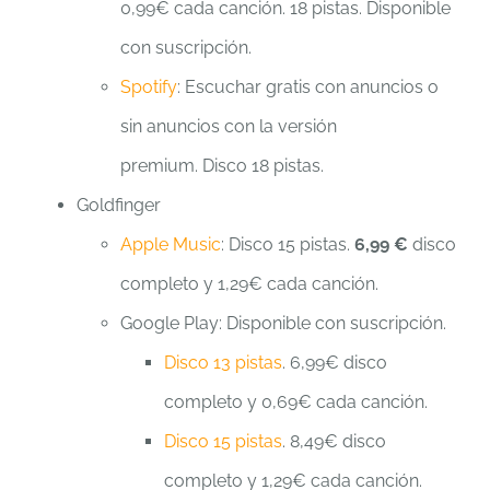
0,99€ cada canción. 18 pistas. Disponible
con suscripción.
Spotify
: Escuchar gratis con anuncios o
sin anuncios con la versión
premium. Disco 18 pistas.
Goldfinger
Apple Music
: Disco 15 pistas.
6,99 €
disco
completo y 1,29€ cada canción.
Google Play: Disponible con suscripción.
Disco 13 pistas
. 6,99€ disco
completo y 0,69€ cada canción.
Disco 15 pistas
. 8,49€ disco
completo y 1,29€ cada canción.