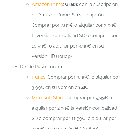
Amazon Prime
:
Gratis
con la suscripción
de Amazon Prime. Sin suscripción:
Comprar por 7,99€ o alquilar por 3,99€
la versión con calidad SD o comprar por
10,99€ o alquilar por 3,99€ en su
versión HD (1080p).
Desde Rusia con amor
iTunes
: Comprar por 9,99€ o alquilar por
3,99€ en su versión en
4K
.
Microsoft Store
: Comprar por 9,99€ o
alquilar por 2,99€ la versión con calidad
SD o comprar por 11,99€ o alquilar por
3,99€ en su versión HD (1080p).