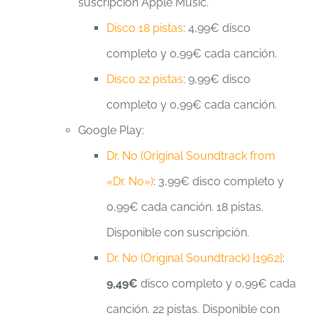
suscripción Apple Music.
Disco 18 pistas
: 4,99€ disco
completo y 0,99€ cada canción.
Disco 22 pistas
: 9,99€ disco
completo y 0,99€ cada canción.
Google Play:
Dr. No (Original Soundtrack from
«Dr. No»)
: 3,99€ disco completo y
0,99€ cada canción. 18 pistas.
Disponible con suscripción.
Dr. No (Original Soundtrack) [1962]
:
9,49€
disco completo y 0,99€ cada
canción. 22 pistas. Disponible con