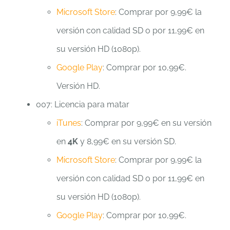
Microsoft Store
: Comprar por 9,99€ la
versión con calidad SD o por 11,99€ en
su versión HD (1080p).
Google Play
: Comprar por 10,99€.
Versión HD.
007: Licencia para matar
iTunes
: Comprar por 9,99€ en su versión
en
4K
y 8,99€ en su versión SD.
Microsoft Store
: Comprar por 9,99€ la
versión con calidad SD o por 11,99€ en
su versión HD (1080p).
Google Play
: Comprar por 10,99€.