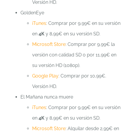
Versión HD.
GoldenEye
iTunes
: Comprar por 9,99€ en su versión
en
4K
y 8,99€ en su versión SD.
Microsoft Store
: Comprar por 9,99€ la
versión con calidad SD o por 11,99€ en
su versión HD (1080p).
Google Play
: Comprar por 10,99€.
Versión HD.
El Mañana nunca muere
iTunes
: Comprar por 9,99€ en su versión
en
4K
y 8,99€ en su versión SD.
Microsoft Store
: Alquilar desde 2,99€ en