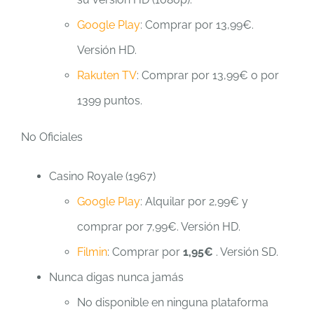
Google Play
: Comprar por 13,99€.
Versión HD.
Rakuten TV
: Comprar por 13,99€ o por
1399 puntos.
No Oficiales
Casino Royale (1967)
Google Play
: Alquilar por 2,99€ y
comprar por 7,99€. Versión HD.
Filmin
: Comprar por
1,95€
. Versión SD.
Nunca digas nunca jamás
No disponible en ninguna plataforma