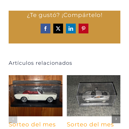
¿Te gustó? ¡Compártelo!
Facebook
X
LinkedIn
Pinterest
Artículos relacionados
Sorteo del mes
Sorteo del mes
S