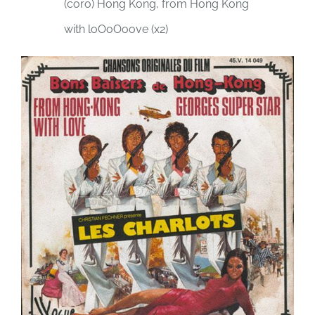
(coro) Hong Kong, from Hong Kong
with loOoOoove (x2)