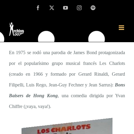
Saltar
Facebook
X
YouTube
Instagram
Spotify
Crítica de «Desde Hong Kong con amor», parodia
al
de las películas de James Bond , protagonizada
contenido
por el grupo musical francés Les Charlots
En 1975 se rodó una parodia de James Bond protagonizada
por el popularísimo grupo musical francés Les Charlots
(creado en 1966 y formado por Gerard Rinaldi, Gerard
Filipelli, Luis Rego, Jean-Guy Fechner y Jean Sarrus):
Bons
Baisers de Hong Kong
, una comedia dirigida por Yvan
Chiffre (¡vaya, vaya!).