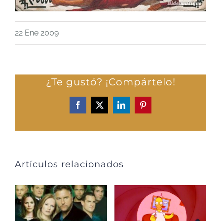
22 Ene 2009
¿Te gustó? ¡Compártelo!
Facebook
X
LinkedIn
Pinterest
Artículos relacionados