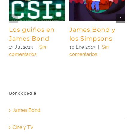
Los guiños en
James Bond y
E
James Bond
los Simpsons
S
I
13 Jul 2013
|
Sin
10 Ene 2013
|
Sin
comentarios
comentarios
0
c
Bondopedia
James Bond
Cine y TV