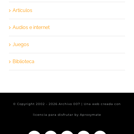
Artículos
Audios e internet
Juegos
Biblioteca
© Copyright 2002 -
2026 Archivo 007 | Una web creada con
licencia para disfrutar by
Aproxymate