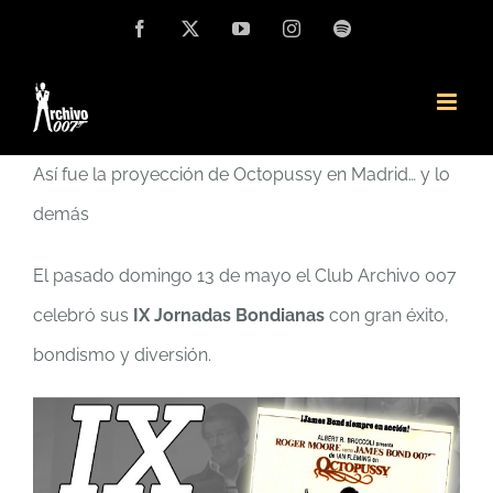
Saltar
Facebook
X
YouTube
Instagram
Spotify
al
contenido
Así fue la proyección de Octopussy en Madrid… y lo
demás
El pasado domingo 13 de mayo el Club Archivo 007
celebró sus
IX Jornadas Bondianas
con gran éxito,
bondismo y diversión.