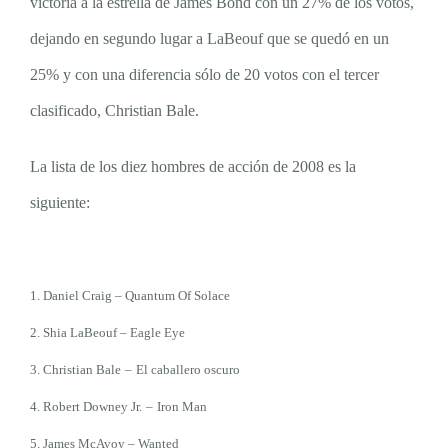
victoria a la estrella de James Bond con un 27% de los votos,
dejando en segundo lugar a LaBeouf
que se quedó en
un
25%
y
con una diferencia sólo de 20 votos con el tercer
clasificado, Christian Bale.
La lista de los diez hombres de acción de 2008 es la
si
guiente:
1. Daniel Craig – Quantum Of Solace
2. Shia LaBeouf – Eagle Eye
3. Christian Bale
–
El caballero oscuro
4. Robert Downey Jr.
–
Iron Man
5. James McAvoy – Wanted