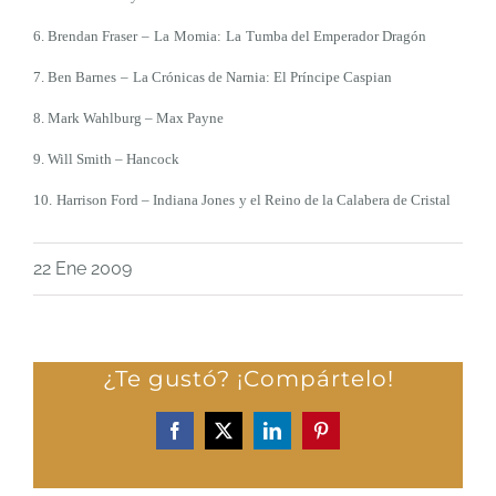
6. Brendan Fraser
–
La
M
omia:
L
a
T
umba del Emperador Drag
ó
n
7. Ben Barnes
–
La Crónicas de Narnia: El Príncipe Caspian
8. Mark Wahlburg – Max Payne
9. Will Smith – Hancock
10.
Harrison Ford – Indiana Jones
y el Reino de la Calabera de Cristal
22 Ene 2009
¿Te gustó? ¡Compártelo!
Facebook
X
LinkedIn
Pinterest