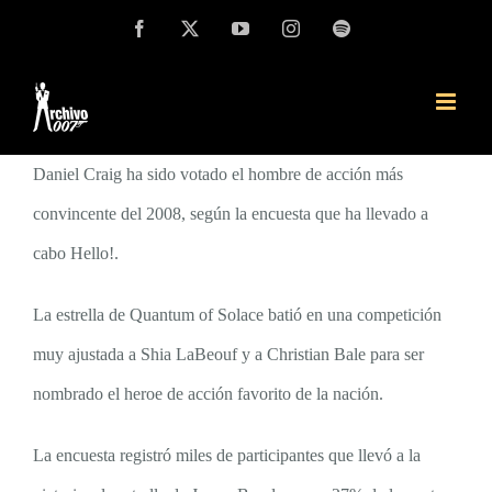
Saltar
Facebook
X
YouTube
Instagram
Spotify
al
contenido
Daniel Craig ha sido votado el hombre de acción más
convincente del 2008, según la encuesta que ha llevado a
cabo Hello!.
La estrella de Quantum of Solace batió en una competición
muy ajustada a Shia LaBeouf y a Christian Bale para ser
nombrado el heroe de acción favorito de la nación.
La encuesta registró miles de
participantes
que llevó a la