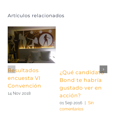
Artículos relacionados
Resultados
¿Qué candidato
E
encuesta VI
Bond te habría
f
Convención
gustado ver en
0
14 Nov 2018
c
acción?
01 Sep 2016
|
Sin
comentarios