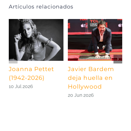
Artículos relacionados
Joanna Pettet
Javier Bardem
U
(1942-2026)
deja huella en
p
Hollywood
S
10 Jul 2026
20 Jun 2026
0