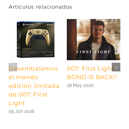
Artículos relacionados
Desembalamos
007: First Light:
N
el mando
BOND IS BACK!!
p
edición limitada
L
28 May 2026
de 007: First
2
Light
05 Jun 2026