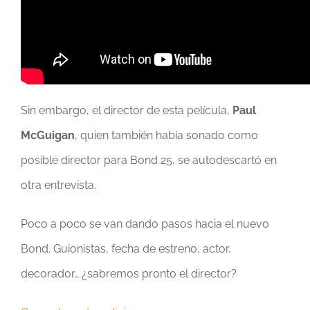
Sin embargo, el director de esta película,
Paul
McGuigan
, quien también había sonado como
posible director para Bond 25, se autodescartó en
otra entrevista.
Poco a poco se van dando pasos hacia el nuevo
Bond. Guionistas, fecha de estreno, actor,
decorador… ¿sabremos pronto el director?