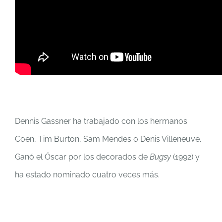
Dennis Gassner ha trabajado con los hermanos
Coen, Tim Burton, Sam Mendes o Denis Villeneuve.
Ganó el Óscar por los decorados de
Bugsy
(1992) y
ha estado nominado cuatro veces más.