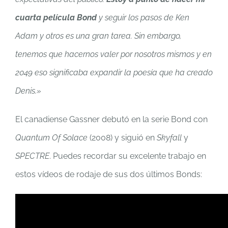
cuarta película Bond
y seguir los pasos de Ken
Adam y otros es una gran tarea. Sin embargo,
tenemos que hacernos valer por nosotros mismos y en
2049 eso significaba expandir la poesía que ha creado
Denis.»
El canadiense Gassner debutó en la serie Bond con
Quantum Of Solace
(2008) y siguió en
Skyfall
y
SPECTRE
. Puedes recordar su excelente trabajo en
estos vídeos de rodaje de sus dos últimos Bonds: