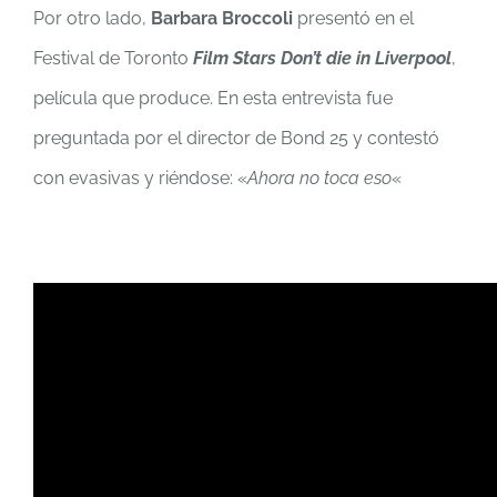
Por otro lado,
Barbara Broccoli
presentó en el
Festival de Toronto
Film Stars Don’t die in Liverpool
,
película que produce. En esta entrevista fue
preguntada por el director de Bond 25 y contestó
con evasivas y riéndose: «
Ahora no toca eso
«