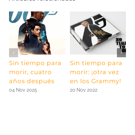
Sin tiempo para
Sin tiempo para
D
morir, cuatro
morir: ¡otra vez
h
años después
en los Grammy!
B
04 Nov 2025
20 Nov 2022
1