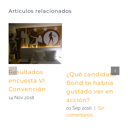
Artículos relacionados
Resultados
¿Qué candidato
E
encuesta VI
Bond te habría
f
Convención
gustado ver en
0
14 Nov 2018
c
acción?
01 Sep 2016
|
Sin
comentarios