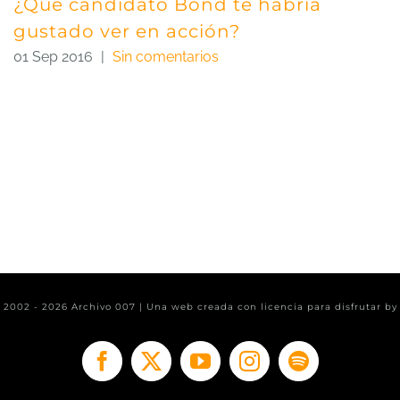
¿Qué candidato Bond te habría
gustado ver en acción?
01 Sep 2016
|
Sin comentarios
t 2002 -
2026 Archivo 007 | Una web creada con licencia para disfrutar b
Facebook
X
YouTube
Instagram
Spotify