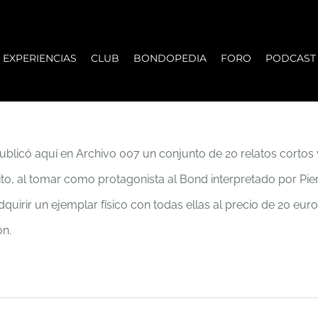
EXPERIENCIAS
CLUB
BONDOPEDIA
FORO
PODCAST
licó aquí en Archivo 007 un conjunto de 20 relatos cortos 
édito, al tomar como protagonista al Bond interpretado por Pie
adquirir un ejemplar físico con todas ellas al precio de 20 eu
ón.