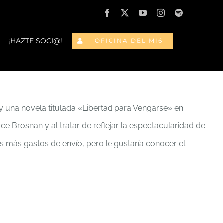
Facebook
X
YouTube
Instagram
Spotify
¡HAZTE SOCI@!
OFICINA DEL MI6
y una novela titulada «Libertad para Vengarse» en
rce Brosnan y al tratar de reflejar la espectacularidad de
ros más gastos de envío, pero le gustaría conocer el