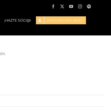
Facebook
X
YouTube
Instagram
Spotify
¡HAZTE SOCI@!
OFICINA DEL MI6
ón.