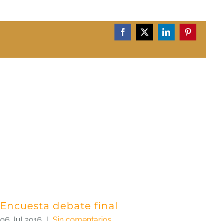
Facebook
X
LinkedIn
Pinterest
Encuesta debate final
06 Jul 2016
|
Sin comentarios