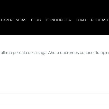
EXPERIENCIAS
CLUB
BONDOPEDIA
FORO
PODCAST
 última película de la saga. Ahora queremos conocer tu opini