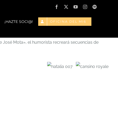
Facebook
X
YouTube
Instagram
Spotify
¡HAZTE SOCI@!
OFICINA DEL MI6
de José Mota», el humorista recreará secuencias de