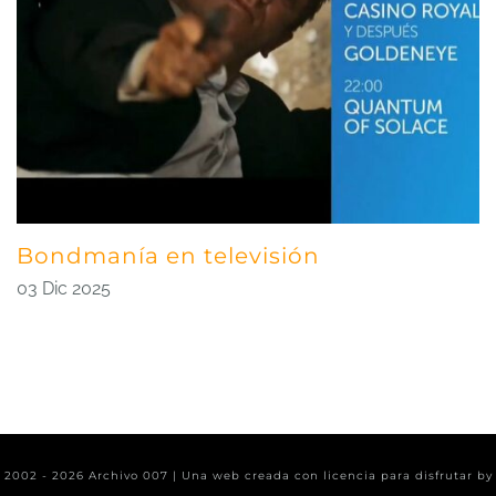
Bondmanía en televisión
03 Dic 2025
t 2002 -
2026 Archivo 007 | Una web creada con licencia para disfrutar b