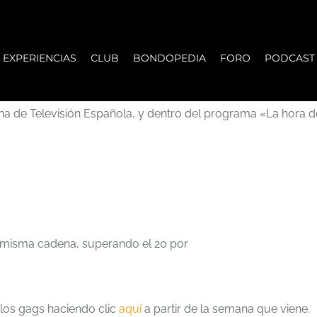
EXPERIENCIAS
CLUB
BONDOPEDIA
FORO
PODCAST
dena de Televisión Española, y dentro del programa «La hora 
 misma cadena, superando el 20 por
 los gags haciendo clic
aquí
a partir de la semana que viene.