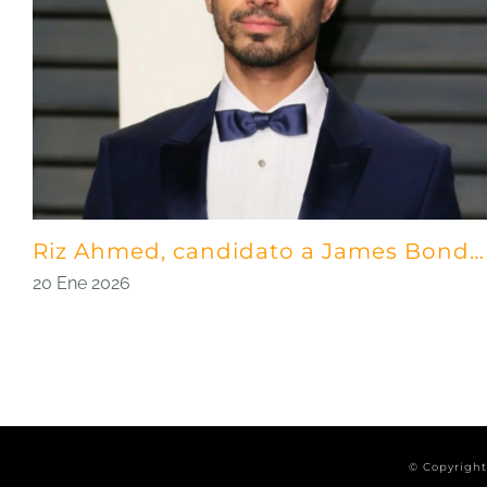
Riz Ahmed, candidato a James Bond…
20 Ene 2026
© Copyrigh