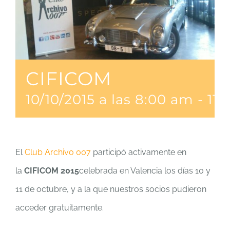
CIFICOM
10/10/2015 a las 8:00 am
-
11/
El
Club Archivo 007
participó activamente en
la
CIFICOM 2015
celebrada en Valencia los días 10 y
11 de octubre, y a la que nuestros socios pudieron
acceder gratuitamente.