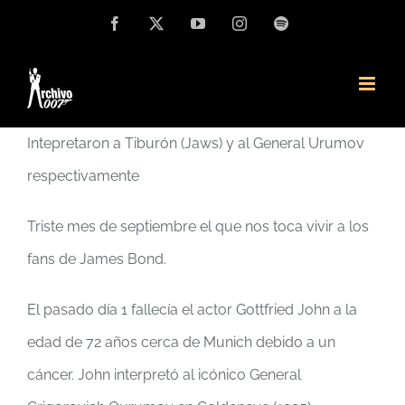
Saltar
Facebook
X
YouTube
Instagram
Spotify
al
contenido
Intepretaron a Tiburón (Jaws) y al General Urumov
respectivamente
Triste mes de septiembre el que nos toca vivir a los
fans de James Bond.
El pasado día 1 fallecía el actor Gottfried John a la
edad de 72 años cerca de Munich debido a un
cáncer. John interpretó al icónico General