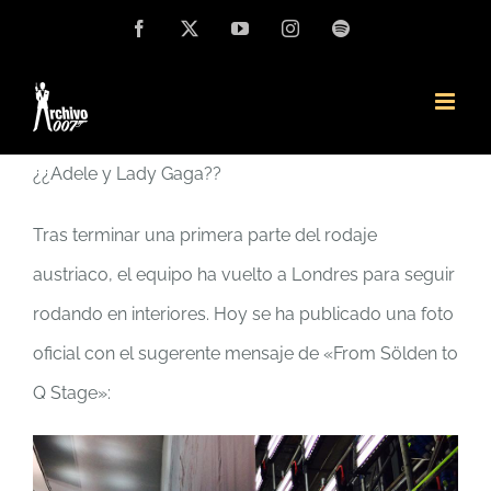
Saltar
Facebook
X
YouTube
Instagram
Spotify
al
contenido
¿¿Adele y Lady Gaga??
Tras terminar una primera parte del rodaje
austriaco, el equipo ha vuelto a Londres para seguir
rodando en interiores. Hoy se ha publicado una foto
oficial con el sugerente mensaje de «From Sölden to
Q Stage»: