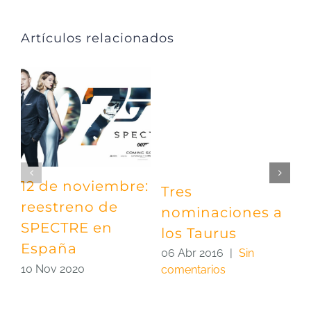
Artículos relacionados
12 de noviembre:
Tres
¡
reestreno de
nominaciones a
e
SPECTRE en
los Taurus
2
España
c
06 Abr 2016
|
Sin
10 Nov 2020
comentarios