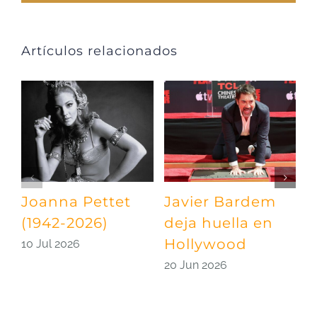
Artículos relacionados
Joanna Pettet
Javier Bardem
U
(1942-2026)
deja huella en
p
Hollywood
S
10 Jul 2026
20 Jun 2026
0