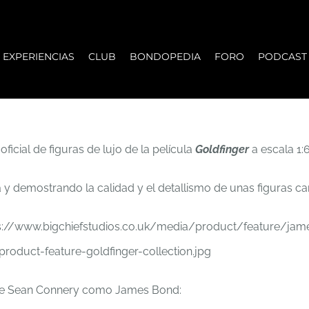
EXPERIENCIAS
CLUB
BONDOPEDIA
FORO
PODCAST
ficial de figuras de lujo de la película
Goldfinger
a escala 1:6
 demostrando la calidad y el detallismo de unas figuras car
a de Sean Connery como James Bond: