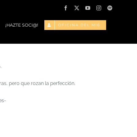
Facebook
X
YouTube
Instagram
Spotify
¡HAZTE SOCI@!
OFICINA DEL MI6
.
as, pero que rozan la perfección.