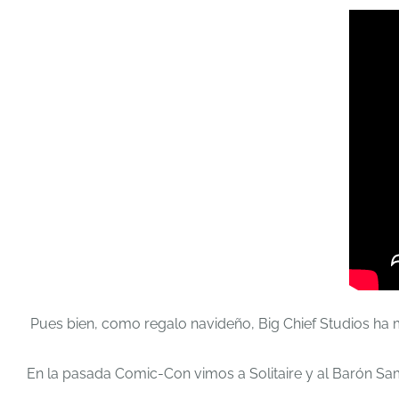
Pues bien, como regalo navideño, Big Chief Studios ha m
En la pasada Comic-Con vimos a Solitaire y al Barón Sa