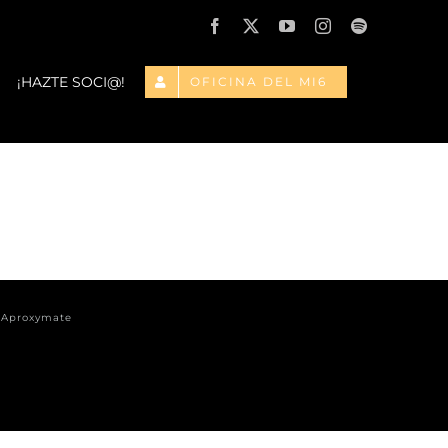
Facebook
X
YouTube
Instagram
Spotify
¡HAZTE SOCI@!
OFICINA DEL MI6
y
Aproxymate