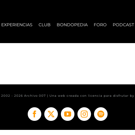
EXPERIENCIAS
CLUB
BONDOPEDIA
FORO
PODCAST
t 2002 -
2026 Archivo 007 | Una web creada con licencia para disfrutar b
Facebook
X
YouTube
Instagram
Spotify