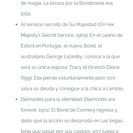
de magia. La locura por la Bondmanía era
total.
Al servicio secreto de Su Majestad (On Her
Majesty’s Secret Service, 1969): En el casino de
Estoril en Portugal, el nuevo Bond, el
australiano George Lazenby, conoce a la que
será su única esposa: Tracy di Vicenzo (Diana
Rigg). Ella pierde voluntariamente pero 007
salva su deuda y consigue a la chica a cambio.
Diamantes para la eternidad (Diamonds are
forever, 1971): El Bond de Connery regresa y,
dado que la acción se desarrolla en Las Vegas,
tenía que pasar por sus casinos. 007 juega a