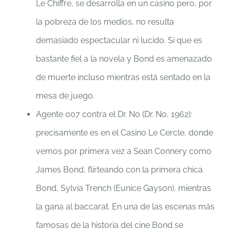
Le Chiffre, se desarrolla en un casino pero, por
la pobreza de los medios, no resulta
demasiado espectacular ni lucido. Sí que es
bastante fiel a la novela y Bond es amenazado
de muerte incluso mientras está sentado en la
mesa de juego.
Agente 007 contra el Dr. No (Dr. No, 1962):
precisamente es en el Casino Le Cercle, donde
vemos por primera vez a Sean Connery como
James Bond, flirteando con la primera chica
Bond, Sylvia Trench (Eunice Gayson), mientras
la gana al baccarat. En una de las escenas más
famosas de la historia del cine Bond se