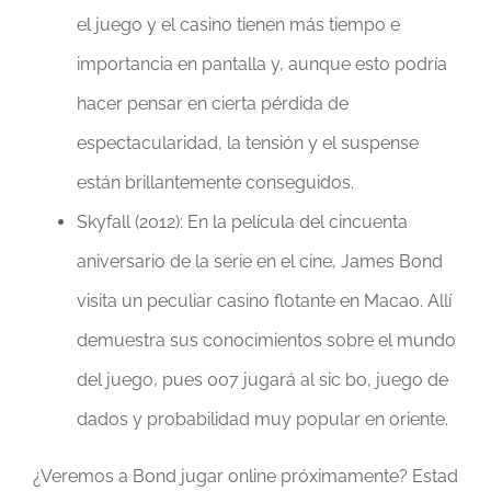
el juego y el casino tienen más tiempo e
importancia en pantalla y, aunque esto podría
hacer pensar en cierta pérdida de
espectacularidad, la tensión y el suspense
están brillantemente conseguidos.
Skyfall (2012): En la película del cincuenta
aniversario de la serie en el cine, James Bond
visita un peculiar casino flotante en Macao. Allí
demuestra sus conocimientos sobre el mundo
del juego, pues 007 jugará al sic bo, juego de
dados y probabilidad muy popular en oriente.
¿Veremos a Bond jugar online próximamente? Estad