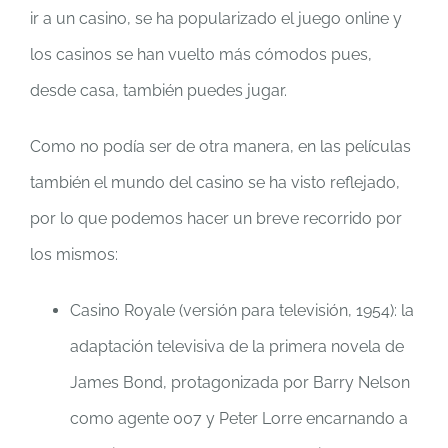
ir a un casino, se ha popularizado el juego online y
los casinos se han vuelto más cómodos pues,
desde casa, también puedes jugar.
Como no podía ser de otra manera, en las películas
también el mundo del casino se ha visto reflejado,
por lo que podemos hacer un breve recorrido por
los mismos:
Casino Royale (versión para televisión, 1954): la
adaptación televisiva de la primera novela de
James Bond, protagonizada por Barry Nelson
como agente 007 y Peter Lorre encarnando a