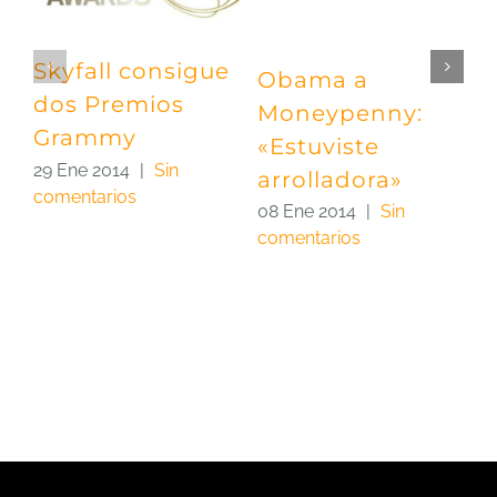
Skyfall consigue
Obama a
P
dos Premios
Moneypenny:
«
Grammy
«Estuviste
e
29 Ene 2014
|
Sin
arrolladora»
C
comentarios
m
08 Ene 2014
|
Sin
comentarios
0
c