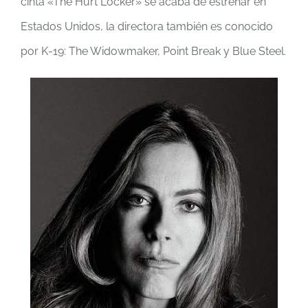
cinta «The Hurt Locker» se acaba de estrenar en
Estados Unidos, la directora también es conocido
por K-19: The Widowmaker, Point Break y Blue Steel.