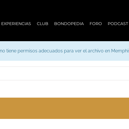
EXPERIENCIAS
CLUB
BONDOPEDIA
FORO
PODCAST
 no tiene permisos adecuados para ver el archivo en Memph