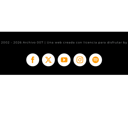
t 2002 -
2026 Archivo 007 | Una web creada con licencia para disfrutar b
Facebook
X
YouTube
Instagram
Spotify