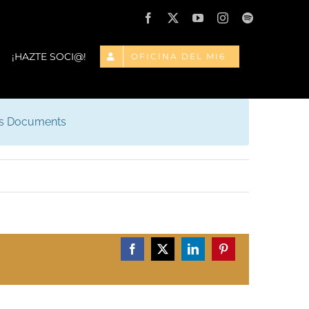
Facebook
X
YouTube
Instagram
Spotify
¡HAZTE SOCI@!
OFICINA DEL MI6
is Documents
Facebook
X
LinkedIn
Pinterest