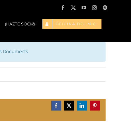
Facebook
X
YouTube
Instagram
Spotify
¡HAZTE SOCI@!
OFICINA DEL MI6
is Documents
Facebook
X
LinkedIn
Pinterest