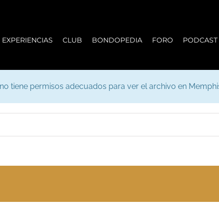
EXPERIENCIAS
CLUB
BONDOPEDIA
FORO
PODCAST
 no tiene permisos adecuados para ver el archivo en Memph