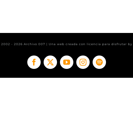
t 2002 -
2026 Archivo 007 | Una web creada con licencia para disfrutar b
Facebook
X
YouTube
Instagram
Spotify