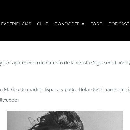
EXPERIENCIAS
CLUB
BONDOPEDIA
FORO
PODCAST
or aparecer en un número de la revista Vogue en el año 1949
 en Mexico de madre Hispana y padre Holandés. Cuando era j
ollywood.