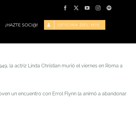
Facebook
X
YouTube
Instagram
Spotify
¡HAZTE SOCI@!
OFICINA DEL MI6
, la actriz Linda Christian murió el viernes en Roma a
oven un encuentro con Errol Flynn la animó a abandonar