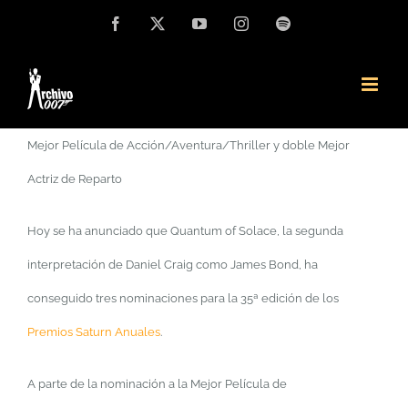
Saltar
Facebook
X
YouTube
Instagram
Spotify
al
contenido
Mejor Película de Acción/Aventura/Thriller y doble
Mejor
Actriz de Reparto
Hoy se ha anunciado que Quantum of Solace, la segunda
interpretación de Daniel Craig como James Bond, ha
conseguido tres nominaciones para la 35ª edición de los
Premios Saturn Anuales
.
A parte de la nominación a la Mejor Película de