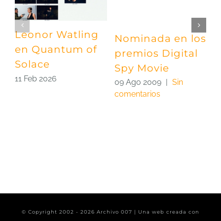
Leonor Watling
Nominada en los
Q
en Quantum of
premios Digital
S
Solace
Spy Movie
L
11 Feb 2026
09 Ago 2009
|
Sin
2
comentarios
c
© Copyright 2002 -
2026 Archivo 007 | Una web creada con