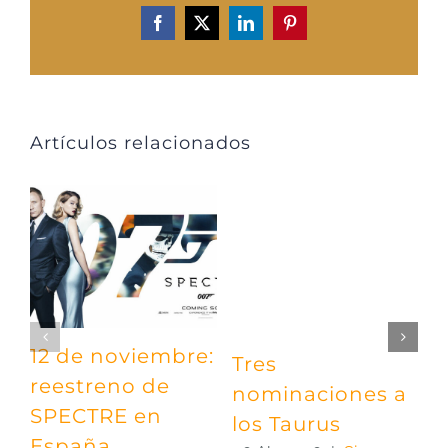
Facebook
X
LinkedIn
Pinterest
Artículos relacionados
12 de noviembre:
Tres
¡
reestreno de
nominaciones a
e
SPECTRE en
los Taurus
2
España
c