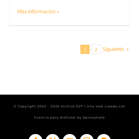
Más información
Siguiente
1
2
© Copyright 2002 -
2026 Archivo 007 | Una web creada con
licencia para disfrutar by
Aproxymate