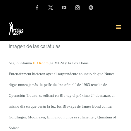
Saltar
Facebook
X
YouTube
Instagram
Spotify
al
contenido
Imagen de las carátulas
Según informa
HD Room
, l
a
MGM y
la
Fox Home
Entertainment hicieron ayer el sorprendente anuncio de que
Nunca
digas nunca jamás,
la
película “no oficial” de 1983
remake de
Operación Trueno
, se editará en Blu-ray el próximo 24 de marzo, el
mismo día en que verán la luz
los Blu-rays de
James Bond contra
Goldfinger
,
Moonraker
,
El mundo nunca es suficiente y Quantum of
Solace
.