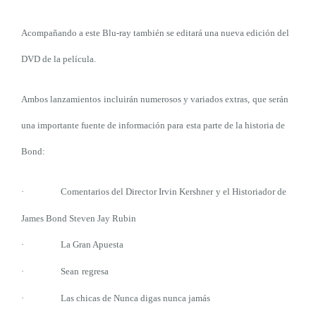
Acompañando a
este
Blu-ray también se editará una nueva edición del
DVD de la película.
Ambos lanzamientos
incluir
án numerosos y variados extras
,
que serán
un
a
importante fuente de información para
esta parte de la histori
a
de
Bond:
·
Comentarios del
Director Irvin Kershner
y el Historiador de
James Bond Steven Jay Rubin
·
La Gran Apuesta
·
Sean
regresa
·
Las chicas de Nunca digas nunca jamás