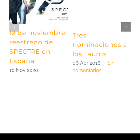
12 de noviembre:
Tres
¡
reestreno de
nominaciones a
e
SPECTRE en
los Taurus
2
España
c
06 Abr 2016
|
Sin
10 Nov 2020
comentarios