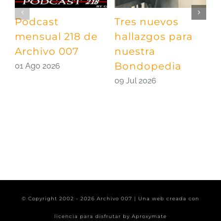
Podcast
Tres nuevos
P
mensual 218 de
hallazgos para
m
Archivo 007
nuestra
A
Bondopedia
E
01 Ago 2026
09 Jul 2026
0
© Copyright 2002 -
2026 Archivo 007 | Una web creada con
licencia para disfrutar by
Aproxymate