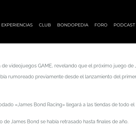
EXPERIENCIAS
CLUB
BONDOPEDIA
FORO
PODCAST
ena de videojuegos GAME, revelando que el próximo juego de
había rumoreado previamente desde el lanzamiento del primer
apodado «James Bond Racing» llegará a las tiendas de todo e
o de James Bond se había retrasado hasta finales de año.