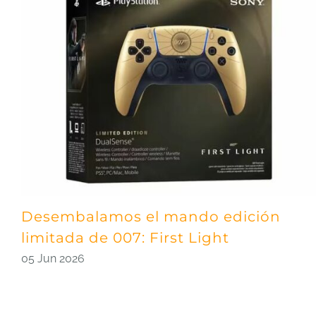
Desembalamos el mando edición
limitada de 007: First Light
05 Jun 2026