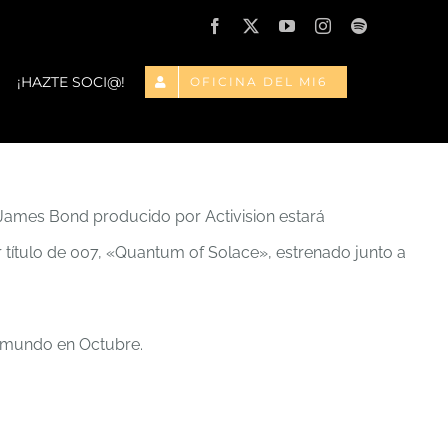
Facebook
X
YouTube
Instagram
Spotify
¡HAZTE SOCI@!
OFICINA DEL MI6
 James Bond producido por Activision estará
 título de 007, «Quantum of Solace», estrenado junto a
l mundo en Octubre.