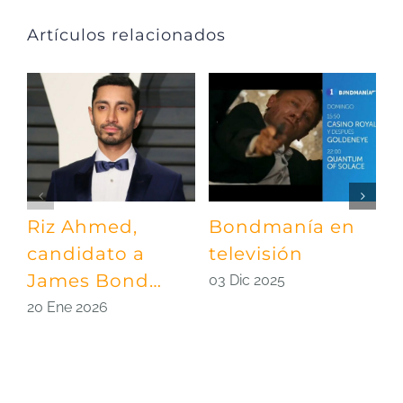
Artículos relacionados
Riz Ahmed,
Bondmanía en
A
candidato a
televisión
c
James Bond…
i
03 Dic 2025
J
20 Ene 2026
0