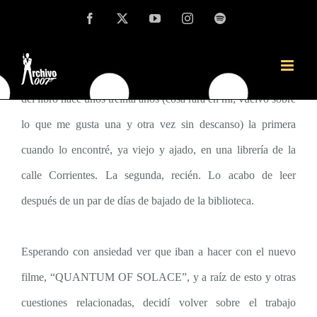
Saltar
Facebook
X
YouTube
Instagram
Spotify
Crítica de la primera novela de Ian Fleming
al
contenido
Leí Casino Royale solo un par de veces desde que me hice
del libro hace unos treinta años (cosa rara en mí; vuelvo sobre
lo que me gusta una y otra vez sin descanso) la primera
cuando lo encontré, ya viejo y ajado, en una librería de la
calle Corrientes. La segunda, recién. Lo acabo de leer
después de un par de días de bajado de la biblioteca.
Esperando con ansiedad ver que iban a hacer con el nuevo
filme, “QUANTUM OF SOLACE”, y a raíz de esto y otras
cuestiones relacionadas, decidí volver sobre el trabajo