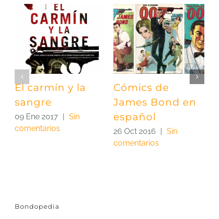
El carmín y la
Cómics de
L
sangre
James Bond en
J
español
09 Ene 2017
|
Sin
2
comentarios
c
26 Oct 2016
|
Sin
comentarios
Bondopedia